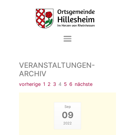
DIE GEMEINDE
VERANSTALTUNGEN-
VERWALTUNG & SERVICE
ARCHIV
LEBEN & WOHNEN
vorherige
1
2
3
4
5
6
nächste
FREIZEIT & KULTUR
WIRTSCHAFT & GEWERBE
Sep
09
2022