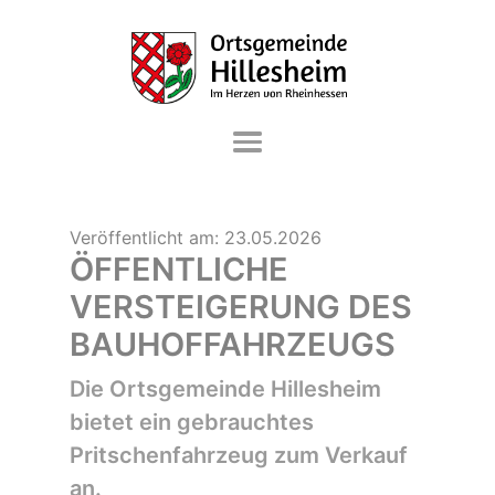
DIE GEMEINDE
Veröffentlicht am:
23.05.2026
VERWALTUNG & SERVICE
ÖFFENTLICHE
LEBEN & WOHNEN
VERSTEIGERUNG DES
BAUHOFFAHRZEUGS
FREIZEIT & KULTUR
WIRTSCHAFT & GEWERBE
Die Ortsgemeinde Hillesheim
bietet ein gebrauchtes
Pritschenfahrzeug zum Verkauf
an.