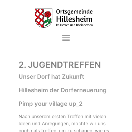
DIE GEMEINDE
2. JUGENDTREFFEN
VERWALTUNG & SERVICE
Unser Dorf hat Zukunft
LEBEN & WOHNEN
Hillesheim der Dorferneuerung
FREIZEIT & KULTUR
WIRTSCHAFT & GEWERBE
Pimp your village up_2
Nach unserem ersten Treffen mit vielen
Ideen und Anregungen, möchte wir uns
nochmals treffen, um zu schauen, wie es