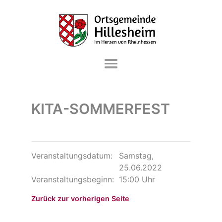
DIE GEMEINDE
KITA-SOMMERFEST
VERWALTUNG & SERVICE
LEBEN & WOHNEN
FREIZEIT & KULTUR
Veranstaltungsdatum:
Samstag,
25.06.2022
WIRTSCHAFT & GEWERBE
Veranstaltungsbeginn:
15:00 Uhr
Zurück zur vorherigen Seite