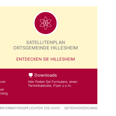
SATELLITENPLAN
ORTSGEMEINDE HILLESHEIM
ENTDECKEN SIE HILLESHEIM
Downloads
hren
Hier finden Sie Formulare, einen
Terminkalender, Flyer u.v.m.
ser
tetig
INFORMATIONSPFLICHTEN (DS-GVO)
SEITENVERZEICHNIS