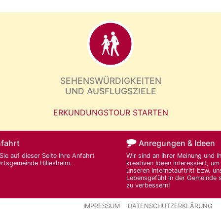
SEHENSWÜRDIGKEITEN
UND AUSFLUGSZIELE
ERKUNDUNGSTOUR STARTEN
fahrt
Anregungen & Ideen
Sie auf dieser Seite Ihre Anfahrt
Wir sind an Ihrer Meinung und I
Ortsgemeinde Hillesheim.
kreativen Ideen interessiert, um
unseren Internetauftritt bzw. un
Lebensgefühl in der Gemeinde s
zu verbessern!
IMPRESSUM
DATENSCHUTZERKLÄRUNG