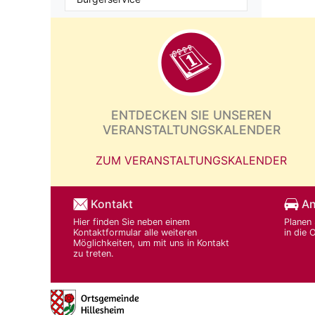
ENTDECKEN SIE UNSEREN
VERANSTALTUNGSKALENDER
ZUM VERANSTALTUNGSKALENDER
Kontakt
An
Hier finden Sie neben einem
Planen 
Kontaktformular alle weiteren
in die 
Möglichkeiten, um mit uns in Kontakt
zu treten.